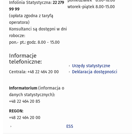
poniedziałek 8:00-18:00
Infolinia Statystyczna:
22 279
wtorek-piątek 8.00-15.00
99 99
(opłata zgodna z taryfą
operatora)
Konsultanci są dostępni w dni
robocze:
pon.- pt.: godz. 8.00 - 15.00
Informacje
telefoniczne:
Urzędy statystyczne
Deklaracja dostępności
Centrala: +48 22 464 20 00
Informatorium
(informacja o
danych statystycznych)
:
+48 22 464 20 85
REGON:
+48 22 464 20 00
ESS