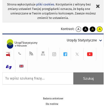
Strona wykorzystuje
pliki cookies
. Korzystanie z witryny bez
zmiany ustawień Twojej przeglądarki oznacza, że będą one
umieszczane w Twoim urządzeniu końcowym. Zawsze możesz
zmienić te ustawienia.
Kontrast:
A
A
A
A
kontrast
kontrast
kontrast
kontra
domyślny
biały
żółty
czarny
Urzędy Statystyczne
tekst
tekst
tekst
na
na
na
czarnym
czarnym
żółtym
Badania ankietowe
Dla mediów