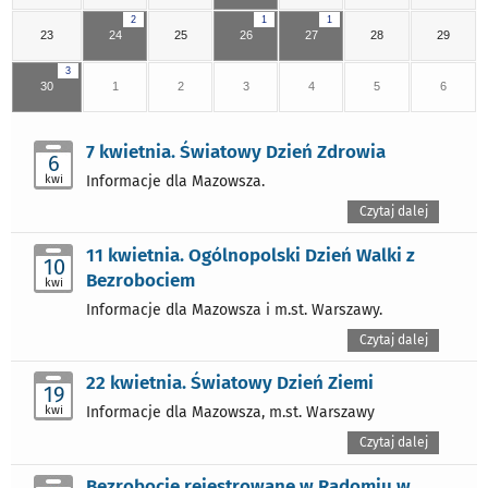
2
1
1
23
24
25
26
27
28
29
3
30
1
2
3
4
5
6
7 kwietnia. Światowy Dzień Zdrowia
6
kwi
Informacje dla Mazowsza.
Czytaj dalej
11 kwietnia. Ogólnopolski Dzień Walki z
10
Bezrobociem
kwi
Informacje dla Mazowsza i m.st. Warszawy.
Czytaj dalej
22 kwietnia. Światowy Dzień Ziemi
19
kwi
Informacje dla Mazowsza, m.st. Warszawy
Czytaj dalej
Bezrobocie rejestrowane w Radomiu w