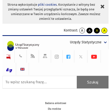
Strona wykorzystuje
pliki cookies
. Korzystanie z witryny bez
zmiany ustawień Twojej przeglądarki oznacza, że będą one
umieszczane w Twoim urządzeniu końcowym. Zawsze możesz
zmienić te ustawienia.
Kontrast:
A
A
A
A
kontrast
kontrast
kontrast
kontra
domyślny
biały
żółty
czarny
Urzędy Statystyczne
tekst
tekst
tekst
na
na
na
czarnym
czarnym
żółtym
Badania ankietowe
Dla mediów