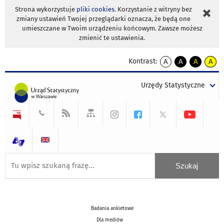
Strona wykorzystuje
pliki cookies
. Korzystanie z witryny bez
zmiany ustawień Twojej przeglądarki oznacza, że będą one
umieszczane w Twoim urządzeniu końcowym. Zawsze możesz
zmienić te ustawienia.
Kontrast:
A
A
A
A
kontrast
kontrast
kontrast
kontra
domyślny
biały
żółty
czarny
Urzędy Statystyczne
tekst
tekst
tekst
na
na
na
czarnym
czarnym
żółtym
Badania ankietowe
Dla mediów