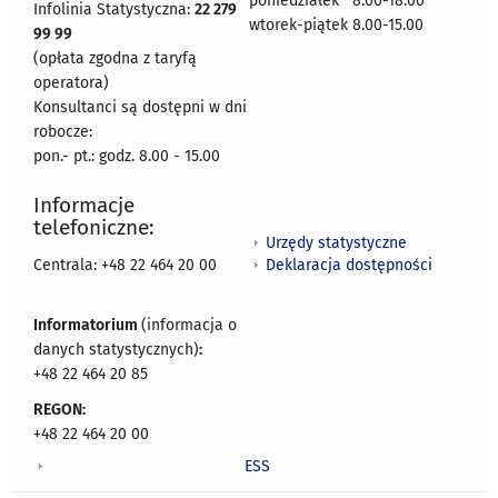
poniedziałek 8:00-18:00
Infolinia Statystyczna:
22 279
wtorek-piątek 8.00-15.00
99 99
(opłata zgodna z taryfą
operatora)
Konsultanci są dostępni w dni
robocze:
pon.- pt.: godz. 8.00 - 15.00
Informacje
telefoniczne:
Urzędy statystyczne
Deklaracja dostępności
Centrala: +48 22 464 20 00
Informatorium
(informacja o
danych statystycznych)
:
+48 22 464 20 85
REGON:
+48 22 464 20 00
ESS