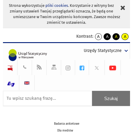
Strona wykorzystuje
pliki cookies
. Korzystanie z witryny bez
zmiany ustawień Twojej przeglądarki oznacza, że będą one
umieszczane w Twoim urządzeniu końcowym. Zawsze możesz
zmienić te ustawienia.
Kontrast:
A
A
A
A
kontrast
kontrast
kontrast
kontra
domyślny
biały
żółty
czarny
Urzędy Statystyczne
tekst
tekst
tekst
na
na
na
czarnym
czarnym
żółtym
Badania ankietowe
Dla mediów