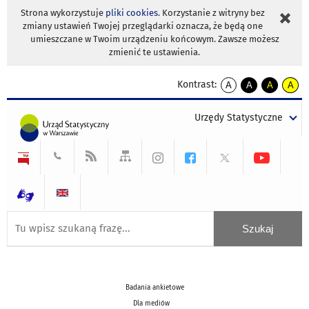
Strona wykorzystuje
pliki cookies
. Korzystanie z witryny bez
zmiany ustawień Twojej przeglądarki oznacza, że będą one
umieszczane w Twoim urządzeniu końcowym. Zawsze możesz
zmienić te ustawienia.
Kontrast:
A
A
A
A
kontrast
kontrast
kontrast
kontra
domyślny
biały
żółty
czarny
Urzędy Statystyczne
tekst
tekst
tekst
na
na
na
czarnym
czarnym
żółtym
Badania ankietowe
Dla mediów