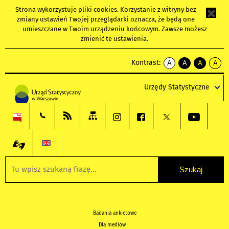
Strona wykorzystuje
pliki cookies
. Korzystanie z witryny bez
zmiany ustawień Twojej przeglądarki oznacza, że będą one
umieszczane w Twoim urządzeniu końcowym. Zawsze możesz
zmienić te ustawienia.
Kontrast:
A
A
A
A
kontrast
kontrast
kontrast
kontra
domyślny
biały
żółty
czarny
Urzędy Statystyczne
tekst
tekst
tekst
na
na
na
czarnym
czarnym
żółtym
Badania ankietowe
Dla mediów