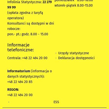
poniedziałek 8:00-18:00
Infolinia Statystyczna:
22 279
wtorek-piątek 8.00-15.00
99 99
(opłata zgodna z taryfą
operatora)
Konsultanci są dostępni w dni
robocze:
pon.- pt.: godz. 8.00 - 15.00
Informacje
telefoniczne:
Urzędy statystyczne
Deklaracja dostępności
Centrala: +48 22 464 20 00
Informatorium
(informacja o
danych statystycznych)
:
+48 22 464 20 85
REGON:
+48 22 464 20 00
ESS