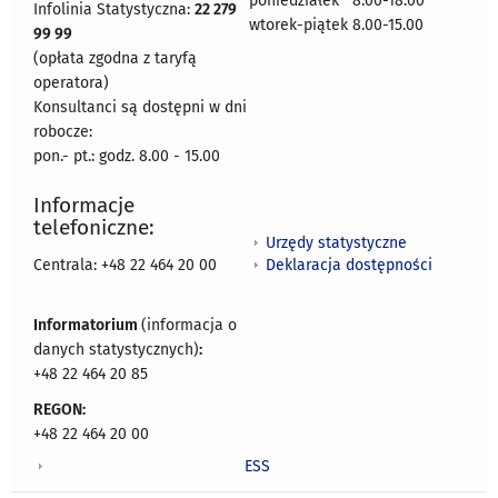
poniedziałek 8:00-18:00
Infolinia Statystyczna:
22 279
wtorek-piątek 8.00-15.00
99 99
(opłata zgodna z taryfą
operatora)
Konsultanci są dostępni w dni
robocze:
pon.- pt.: godz. 8.00 - 15.00
Informacje
telefoniczne:
Urzędy statystyczne
Deklaracja dostępności
Centrala: +48 22 464 20 00
Informatorium
(informacja o
danych statystycznych)
:
+48 22 464 20 85
REGON:
+48 22 464 20 00
ESS