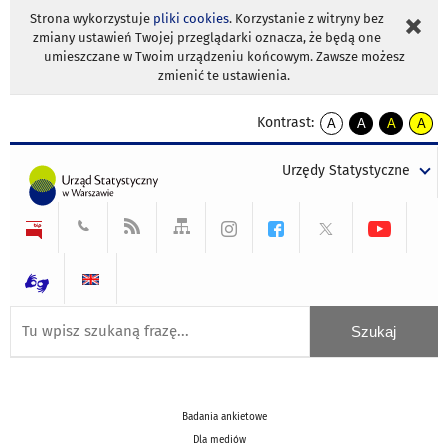
Strona wykorzystuje
pliki cookies
. Korzystanie z witryny bez
zmiany ustawień Twojej przeglądarki oznacza, że będą one
umieszczane w Twoim urządzeniu końcowym. Zawsze możesz
zmienić te ustawienia.
Kontrast:
A
A
A
A
kontrast
kontrast
kontrast
kontra
domyślny
biały
żółty
czarny
Urzędy Statystyczne
tekst
tekst
tekst
na
na
na
czarnym
czarnym
żółtym
Badania ankietowe
Dla mediów