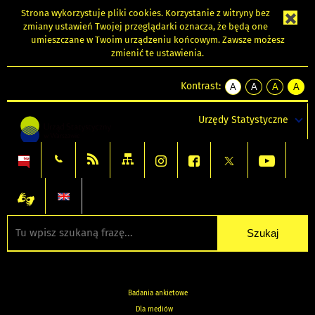
Strona wykorzystuje
pliki cookies
. Korzystanie z witryny bez
zmiany ustawień Twojej przeglądarki oznacza, że będą one
umieszczane w Twoim urządzeniu końcowym. Zawsze możesz
zmienić te ustawienia.
Kontrast:
A
A
A
A
kontrast
kontrast
kontrast
kontra
domyślny
biały
żółty
czarny
Urzędy Statystyczne
tekst
tekst
tekst
na
na
na
czarnym
czarnym
żółtym
Badania ankietowe
Dla mediów