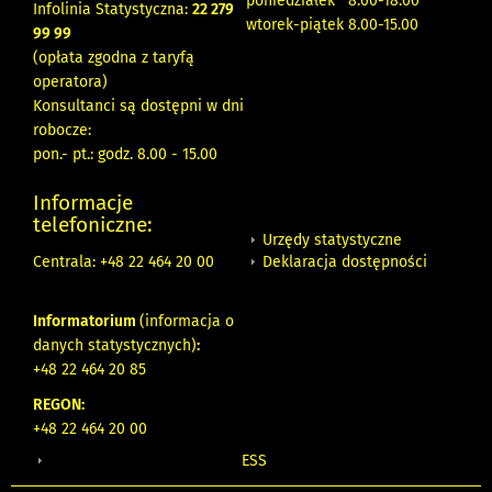
poniedziałek 8:00-18:00
Infolinia Statystyczna:
22 279
wtorek-piątek 8.00-15.00
99 99
(opłata zgodna z taryfą
operatora)
Konsultanci są dostępni w dni
robocze:
pon.- pt.: godz. 8.00 - 15.00
Informacje
telefoniczne:
Urzędy statystyczne
Deklaracja dostępności
Centrala: +48 22 464 20 00
Informatorium
(informacja o
danych statystycznych)
:
+48 22 464 20 85
REGON:
+48 22 464 20 00
ESS