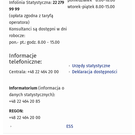
poniedziałek 8:00-18:00
Infolinia Statystyczna:
22 279
wtorek-piątek 8.00-15.00
99 99
(opłata zgodna z taryfą
operatora)
Konsultanci są dostępni w dni
robocze:
pon.- pt.: godz. 8.00 - 15.00
Informacje
telefoniczne:
Urzędy statystyczne
Deklaracja dostępności
Centrala: +48 22 464 20 00
Informatorium
(informacja o
danych statystycznych)
:
+48 22 464 20 85
REGON:
+48 22 464 20 00
ESS