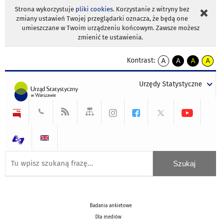
Strona wykorzystuje
pliki cookies
. Korzystanie z witryny bez
zmiany ustawień Twojej przeglądarki oznacza, że będą one
umieszczane w Twoim urządzeniu końcowym. Zawsze możesz
zmienić te ustawienia.
Kontrast:
A
A
A
A
kontrast
kontrast
kontrast
kontra
domyślny
biały
żółty
czarny
Urzędy Statystyczne
tekst
tekst
tekst
na
na
na
czarnym
czarnym
żółtym
Badania ankietowe
Dla mediów