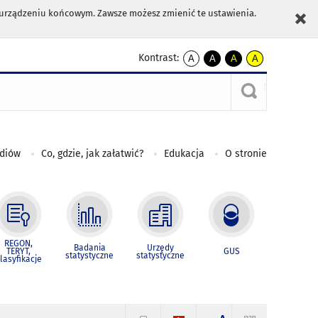
m urządzeniu końcowym. Zawsze możesz zmienić te ustawienia.
Kontrast:
A
A
A
A
kontrast
kontrast
kontrast
kontrast
domyślny
biały
żółty
czarny
tekst
tekst
tekst
na
na
na
czarnym
czarnym
żółtym
ediów
Co, gdzie, jak załatwić?
Edukacja
O stronie
REGON,
Badania
Urzędy
TERYT,
GUS
statystyczne
statystyczne
lasyfikacje