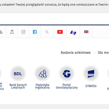
any ustawień Twojej przeglądarki oznacza, że będą one umieszczane w Twoi
Badania ankietowe
Dla m
ne
Bank Danych
Statystyka
Portal
um
STRATEG
Lokalnych
regionalna
Geostatystyczny
wca
K