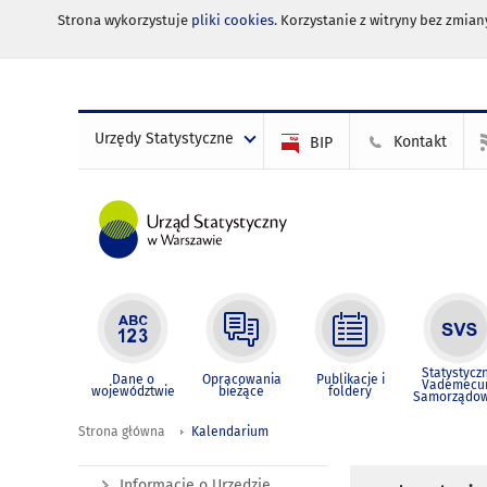
Strona wykorzystuje
pliki cookies
. Korzystanie z witryny bez zmi
Urzędy Statystyczne
Kontakt
BIP
Statystycz
Dane o
Opracowania
Publikacje i
Vademec
województwie
bieżące
foldery
Samorządo
Strona główna
Kalendarium
Informacje o Urzędzie