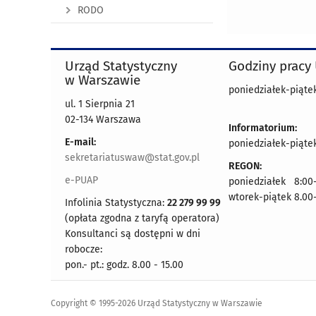
RODO
Urząd Statystyczny
Godziny pracy
w Warszawie
poniedziałek-piątek
ul. 1 Sierpnia 21
02-134 Warszawa
Informatorium:
E-mail:
poniedziałek-piątek
sekretariatuswaw@stat.gov.pl
REGON:
e-PUAP
poniedziałek 8:00-
wtorek-piątek 8.00
Infolinia Statystyczna:
22 279 99 99
(opłata zgodna z taryfą operatora)
Konsultanci są dostępni w dni
robocze:
pon.- pt.: godz. 8.00 - 15.00
Copyright © 1995-2026 Urząd Statystyczny w Warszawie