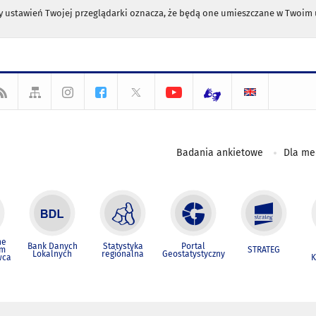
any ustawień Twojej przeglądarki oznacza, że będą one umieszczane w Twoi
Badania ankietowe
Dla m
ne
Bank Danych
Statystyka
Portal
um
STRATEG
Lokalnych
regionalna
Geostatystyczny
wca
K