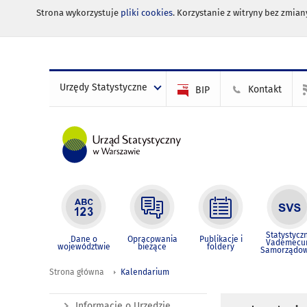
Strona wykorzystuje
pliki cookies
. Korzystanie z witryny bez zmi
Urzędy Statystyczne
Kontakt
BIP
Statystycz
Dane o
Opracowania
Publikacje i
Vademec
województwie
bieżące
foldery
Samorządo
Strona główna
Kalendarium
Informacje o Urzędzie