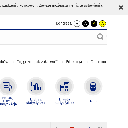
m urządzeniu końcowym. Zawsze możesz zmienić te ustawienia.
Kontrast:
A
A
A
A
kontrast
kontrast
kontrast
kontrast
domyślny
biały
żółty
czarny
tekst
tekst
tekst
na
na
na
czarnym
czarnym
żółtym
ediów
Co, gdzie, jak załatwić?
Edukacja
O stronie
REGON,
Badania
Urzędy
TERYT,
GUS
statystyczne
statystyczne
lasyfikacje