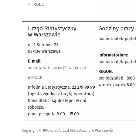
RODO
Urząd Statystyczny
Godziny pracy
w Warszawie
poniedziałek-piątek
ul. 1 Sierpnia 21
02-134 Warszawa
Informatorium:
E-mail:
poniedziałek-piątek
sekretariatuswaw@stat.gov.pl
REGON:
e-PUAP
poniedziałek 8:00-
wtorek-piątek 8.00
Infolinia Statystyczna:
22 279 99 99
(opłata zgodna z taryfą operatora)
Konsultanci są dostępni w dni
robocze:
pon.- pt.: godz. 8.00 - 15.00
Copyright © 1995-2026 Urząd Statystyczny w Warszawie