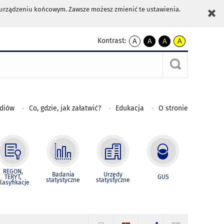
m urządzeniu końcowym. Zawsze możesz zmienić te ustawienia.
Kontrast:
A
A
A
A
kontrast
kontrast
kontrast
kontrast
domyślny
biały
żółty
czarny
tekst
tekst
tekst
na
na
na
czarnym
czarnym
żółtym
ediów
Co, gdzie, jak załatwić?
Edukacja
O stronie
REGON,
Badania
Urzędy
TERYT,
GUS
statystyczne
statystyczne
lasyfikacje