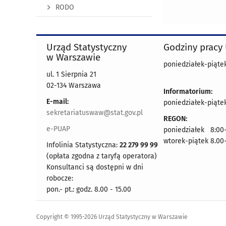
RODO
Urząd Statystyczny
Godziny pracy
w Warszawie
poniedziałek-piątek
ul. 1 Sierpnia 21
02-134 Warszawa
Informatorium:
E-mail:
poniedziałek-piątek
sekretariatuswaw@stat.gov.pl
REGON:
e-PUAP
poniedziałek 8:00-
wtorek-piątek 8.00
Infolinia Statystyczna:
22 279 99 99
(opłata zgodna z taryfą operatora)
Konsultanci są dostępni w dni
robocze:
pon.- pt.: godz. 8.00 - 15.00
Copyright © 1995-2026 Urząd Statystyczny w Warszawie