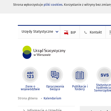
Strona wykorzystuje
pliki cookies
. Korzystanie z witryny bez zmi
Urzędy Statystyczne
Kontakt
BIP
Statystycz
Dane o
Opracowania
Publikacje i
Vademec
województwie
bieżące
foldery
Samorządo
Strona główna
Kalendarium
Informacje o Urzędzie