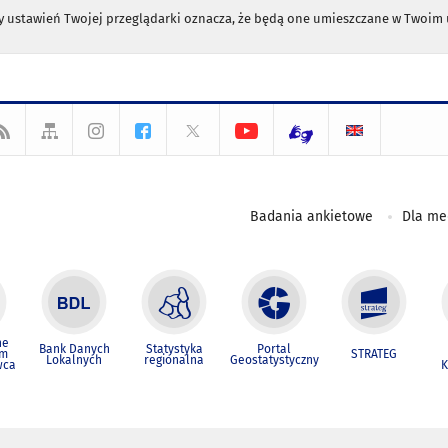
any ustawień Twojej przeglądarki oznacza, że będą one umieszczane w Twoi
Badania ankietowe
Dla m
ne
Bank Danych
Statystyka
Portal
um
STRATEG
Lokalnych
regionalna
Geostatystyczny
wca
K