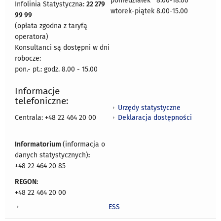
poniedziałek 8:00-18:00
Infolinia Statystyczna:
22 279
wtorek-piątek 8.00-15.00
99 99
(opłata zgodna z taryfą
operatora)
Konsultanci są dostępni w dni
robocze:
pon.- pt.: godz. 8.00 - 15.00
Informacje
telefoniczne:
Urzędy statystyczne
Deklaracja dostępności
Centrala: +48 22 464 20 00
Informatorium
(informacja o
danych statystycznych)
:
+48 22 464 20 85
REGON:
+48 22 464 20 00
ESS