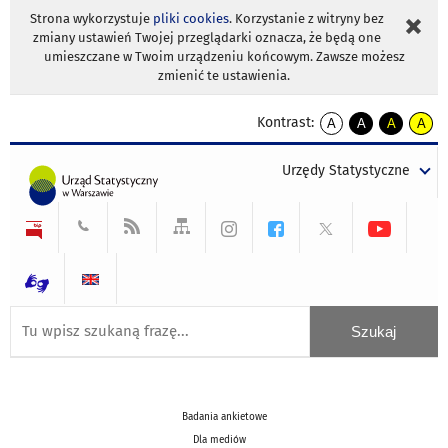
Strona wykorzystuje
pliki cookies
. Korzystanie z witryny bez
zmiany ustawień Twojej przeglądarki oznacza, że będą one
umieszczane w Twoim urządzeniu końcowym. Zawsze możesz
zmienić te ustawienia.
Kontrast:
A
A
A
A
kontrast
kontrast
kontrast
kontra
domyślny
biały
żółty
czarny
Urzędy Statystyczne
tekst
tekst
tekst
na
na
na
czarnym
czarnym
żółtym
Badania ankietowe
Dla mediów