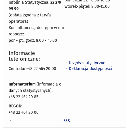
poniedziałek 8:00-18:00
Infolinia Statystyczna:
22 279
wtorek-piątek 8.00-15.00
99 99
(opłata zgodna z taryfą
operatora)
Konsultanci są dostępni w dni
robocze:
pon.- pt.: godz. 8.00 - 15.00
Informacje
telefoniczne:
Urzędy statystyczne
Deklaracja dostępności
Centrala: +48 22 464 20 00
Informatorium
(informacja o
danych statystycznych)
:
+48 22 464 20 85
REGON:
+48 22 464 20 00
ESS