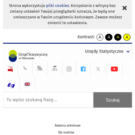
Strona wykorzystuje
pliki cookies
. Korzystanie z witryny bez
zmiany ustawień Twojej przeglądarki oznacza, że będą one
umieszczane w Twoim urządzeniu końcowym. Zawsze możesz
zmienić te ustawienia.
Kontrast:
A
A
A
A
kontrast
kontrast
kontrast
kontra
domyślny
biały
żółty
czarny
Urzędy Statystyczne
tekst
tekst
tekst
na
na
na
czarnym
czarnym
żółtym
Badania ankietowe
Dla mediów