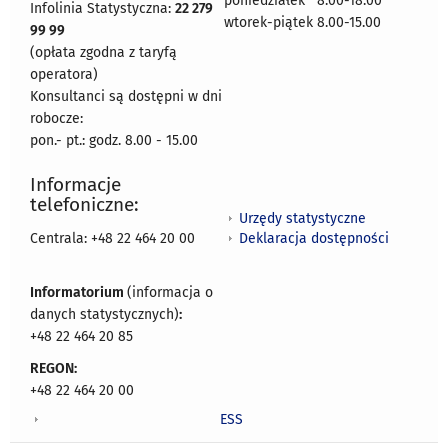
poniedziałek 8:00-18:00
Infolinia Statystyczna:
22 279
wtorek-piątek 8.00-15.00
99 99
(opłata zgodna z taryfą
operatora)
Konsultanci są dostępni w dni
robocze:
pon.- pt.: godz. 8.00 - 15.00
Informacje
telefoniczne:
Urzędy statystyczne
Deklaracja dostępności
Centrala: +48 22 464 20 00
Informatorium
(informacja o
danych statystycznych)
:
+48 22 464 20 85
REGON:
+48 22 464 20 00
ESS