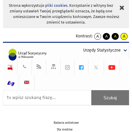
Strona wykorzystuje
pliki cookies
. Korzystanie z witryny bez
zmiany ustawień Twojej przeglądarki oznacza, że będą one
umieszczane w Twoim urządzeniu końcowym. Zawsze możesz
zmienić te ustawienia.
Kontrast:
A
A
A
A
kontrast
kontrast
kontrast
kontra
domyślny
biały
żółty
czarny
Urzędy Statystyczne
tekst
tekst
tekst
na
na
na
czarnym
czarnym
żółtym
Badania ankietowe
Dla mediów