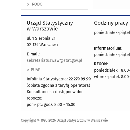
RODO
Urząd Statystyczny
Godziny pracy
w Warszawie
poniedziałek-piątek
ul. 1 Sierpnia 21
02-134 Warszawa
Informatorium:
E-mail:
poniedziałek-piątek
sekretariatuswaw@stat.gov.pl
REGON:
e-PUAP
poniedziałek 8:00-
wtorek-piątek 8.00
Infolinia Statystyczna:
22 279 99 99
(opłata zgodna z taryfą operatora)
Konsultanci są dostępni w dni
robocze:
pon.- pt.: godz. 8.00 - 15.00
Copyright © 1995-2026 Urząd Statystyczny w Warszawie