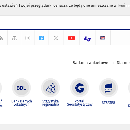
any ustawień Twojej przeglądarki oznacza, że będą one umieszczane w Twoi
Badania ankietowe
Dla m
ne
Bank Danych
Statystyka
Portal
um
STRATEG
Lokalnych
regionalna
Geostatystyczny
wca
K