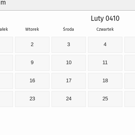
um
Luty 0410
ałek
Wtorek
Środa
Czwartek
2
3
4
9
10
11
16
17
18
23
24
25