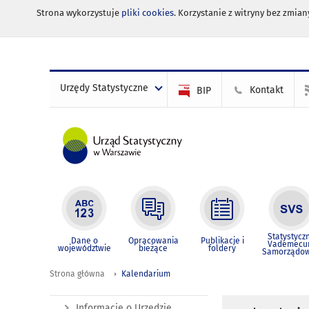
Strona wykorzystuje
pliki cookies
. Korzystanie z witryny bez zmi
Urzędy Statystyczne
Kontakt
BIP
Statystycz
Dane o
Opracowania
Publikacje i
Vademec
województwie
bieżące
foldery
Samorządo
Strona główna
Kalendarium
Informacje o Urzędzie