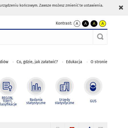
m urządzeniu końcowym. Zawsze możesz zmienić te ustawienia.
Kontrast:
A
A
A
A
kontrast
kontrast
kontrast
kontrast
domyślny
biały
żółty
czarny
tekst
tekst
tekst
na
na
na
czarnym
czarnym
żółtym
ediów
Co, gdzie, jak załatwić?
Edukacja
O stronie
REGON,
Badania
Urzędy
TERYT,
GUS
statystyczne
statystyczne
lasyfikacje