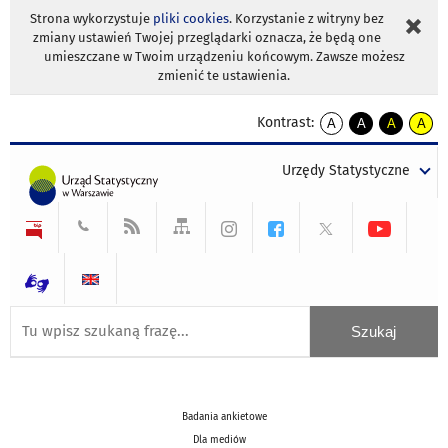
Strona wykorzystuje
pliki cookies
. Korzystanie z witryny bez
zmiany ustawień Twojej przeglądarki oznacza, że będą one
umieszczane w Twoim urządzeniu końcowym. Zawsze możesz
zmienić te ustawienia.
Kontrast:
A
A
A
A
kontrast
kontrast
kontrast
kontra
domyślny
biały
żółty
czarny
Urzędy Statystyczne
tekst
tekst
tekst
na
na
na
czarnym
czarnym
żółtym
Badania ankietowe
Dla mediów