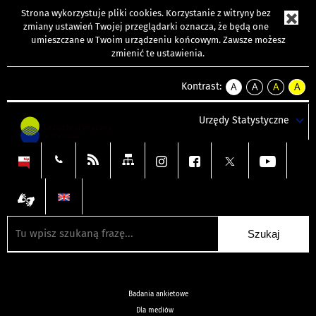
Strona wykorzystuje
pliki cookies
. Korzystanie z witryny bez
zmiany ustawień Twojej przeglądarki oznacza, że będą one
umieszczane w Twoim urządzeniu końcowym. Zawsze możesz
zmienić te ustawienia.
Kontrast:
A
A
A
A
kontrast
kontrast
kontrast
kontra
domyślny
biały
żółty
czarny
Urzędy Statystyczne
tekst
tekst
tekst
na
na
na
czarnym
czarnym
żółtym
Badania ankietowe
Dla mediów