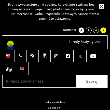
Strona wykorzystuje
pliki cookies
. Korzystanie z witryny bez
zmiany ustawień Twojej przeglądarki oznacza, że będą one
umieszczane w Twoim urządzeniu końcowym. Zawsze możesz
zmienić te ustawienia.
Kontrast:
A
A
A
A
kontrast
kontrast
kontrast
kontra
domyślny
biały
żółty
czarny
Urzędy Statystyczne
tekst
tekst
tekst
na
na
na
czarnym
czarnym
żółtym
Badania ankietowe
Dla mediów