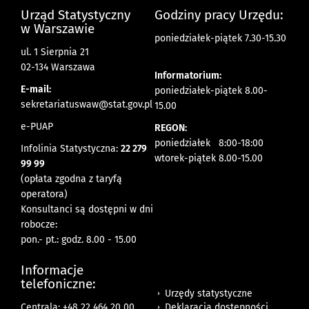
Urząd Statystyczny
Godziny pracy Urzędu:
w Warszawie
poniedziałek-piątek 7.30-15.30
ul. 1 Sierpnia 21
02-134 Warszawa
Informatorium:
E-mail:
poniedziałek-piątek 8.00-
sekretariatuswaw@stat.gov.pl
15.00
e-PUAP
REGON:
poniedziałek 8:00-18:00
Infolinia Statystyczna:
22 279
wtorek-piątek 8.00-15.00
99 99
(opłata zgodna z taryfą
operatora)
Konsultanci są dostępni w dni
robocze:
pon.- pt.: godz. 8.00 - 15.00
Informacje
telefoniczne:
Urzędy statystyczne
Deklaracja dostępności
Centrala: +48 22 464 20 00