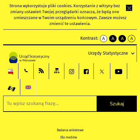
Strona wykorzystuje
pliki cookies
. Korzystanie z witryny bez
zmiany ustawień Twojej przeglądarki oznacza, że będą one
umieszczane w Twoim urządzeniu końcowym. Zawsze możesz
zmienić te ustawienia.
Kontrast:
A
A
A
A
kontrast
kontrast
kontrast
kontra
domyślny
biały
żółty
czarny
Urzędy Statystyczne
tekst
tekst
tekst
na
na
na
czarnym
czarnym
żółtym
Badania ankietowe
Dla mediów