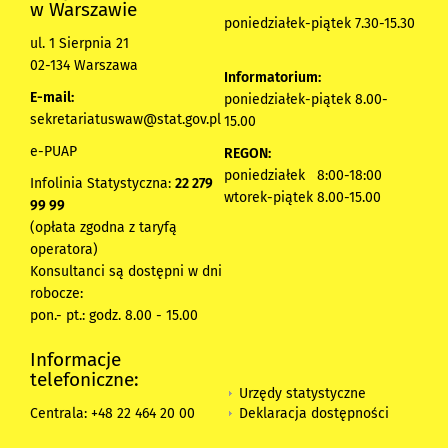
w Warszawie
poniedziałek-piątek 7.30-15.30
ul. 1 Sierpnia 21
02-134 Warszawa
Informatorium:
E-mail:
poniedziałek-piątek 8.00-
sekretariatuswaw@stat.gov.pl
15.00
e-PUAP
REGON:
poniedziałek 8:00-18:00
Infolinia Statystyczna:
22 279
wtorek-piątek 8.00-15.00
99 99
(opłata zgodna z taryfą
operatora)
Konsultanci są dostępni w dni
robocze:
pon.- pt.: godz. 8.00 - 15.00
Informacje
telefoniczne:
Urzędy statystyczne
Deklaracja dostępności
Centrala: +48 22 464 20 00