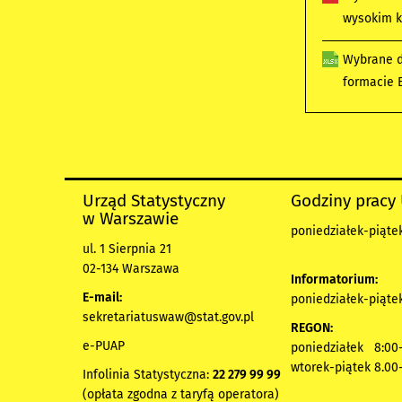
wysokim k
Wybrane d
formacie 
Urząd Statystyczny
Godziny pracy
w Warszawie
poniedziałek-piątek
ul. 1 Sierpnia 21
02-134 Warszawa
Informatorium:
E-mail:
poniedziałek-piątek
sekretariatuswaw@stat.gov.pl
REGON:
e-PUAP
poniedziałek 8:00-
wtorek-piątek 8.00
Infolinia Statystyczna:
22 279 99 99
(opłata zgodna z taryfą operatora)