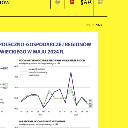
A
onów
A
A
28.06.2024