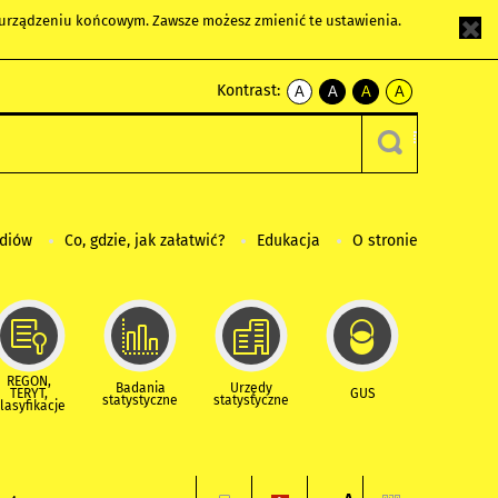
m urządzeniu końcowym. Zawsze możesz zmienić te ustawienia.
Kontrast:
A
A
A
A
kontrast
kontrast
kontrast
kontrast
domyślny
biały
żółty
czarny
tekst
tekst
tekst
na
na
na
czarnym
czarnym
żółtym
ediów
Co, gdzie, jak załatwić?
Edukacja
O stronie
REGON,
Badania
Urzędy
TERYT,
GUS
statystyczne
statystyczne
lasyfikacje