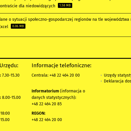
ontraście dla niedowidzących
1.58 MB
ane o sytuacji społeczno-gospodarczej regionów na tle województwa 
Excel
0.06 MB
 Urzędu:
Informacje telefoniczne:
Urzędy statys
 7.30-15.30
Centrala: +48 22 464 20 00
Deklaracja do
Informatorium
(informacja o
 8.00-15.00
danych statystycznych)
:
+48 22 464 20 85
18:00
REGON:
-15.00
+48 22 464 20 00