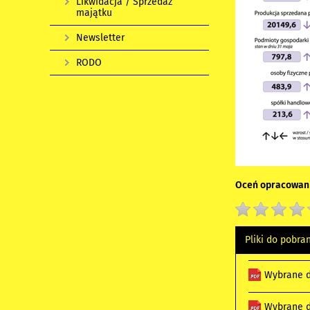
Likwidacja / Sprzedaż
majątku
Newsletter
RODO
Oceń opracowani
Pliki do pobra
Wybrane d
Wybrane d