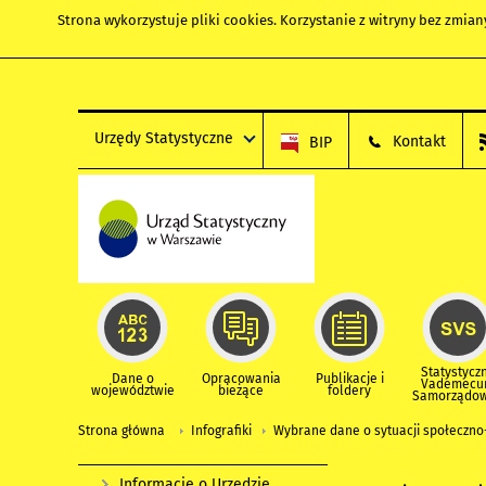
Strona wykorzystuje
pliki cookies
. Korzystanie z witryny bez zmi
Urzędy Statystyczne
Kontakt
BIP
Statystycz
Dane o
Opracowania
Publikacje i
Vademec
województwie
bieżące
foldery
Samorządo
Strona główna
Infografiki
Wybrane dane o sytuacji społeczno
Informacje o Urzędzie