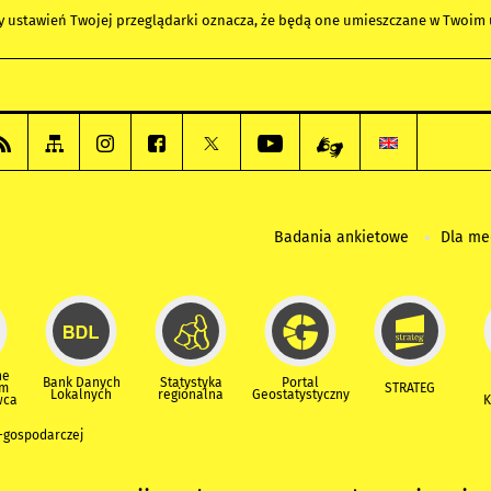
any ustawień Twojej przeglądarki oznacza, że będą one umieszczane w Twoi
Badania ankietowe
Dla m
ne
Bank Danych
Statystyka
Portal
um
STRATEG
Lokalnych
regionalna
Geostatystyczny
wca
K
-gospodarczej