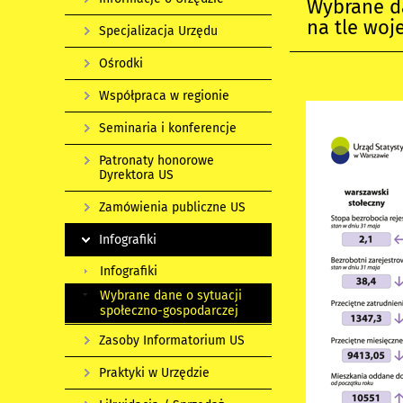
Wybrane d
na tle wo
Specjalizacja Urzędu
Ośrodki
Współpraca w regionie
Seminaria i konferencje
Patronaty honorowe
Dyrektora US
Zamówienia publiczne US
Infografiki
Infografiki
Wybrane dane o sytuacji
społeczno-gospodarczej
Zasoby Informatorium US
Praktyki w Urzędzie