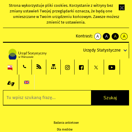
Strona wykorzystuje
pliki cookies
. Korzystanie z witryny bez
zmiany ustawień Twojej przeglądarki oznacza, że będą one
umieszczane w Twoim urządzeniu końcowym. Zawsze możesz
zmienić te ustawienia.
Kontrast:
A
A
A
A
kontrast
kontrast
kontrast
kontra
domyślny
biały
żółty
czarny
Urzędy Statystyczne
tekst
tekst
tekst
na
na
na
czarnym
czarnym
żółtym
Badania ankietowe
Dla mediów