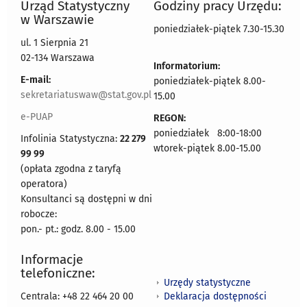
Urząd Statystyczny
Godziny pracy Urzędu:
w Warszawie
poniedziałek-piątek 7.30-15.30
ul. 1 Sierpnia 21
02-134 Warszawa
Informatorium:
E-mail:
poniedziałek-piątek 8.00-
sekretariatuswaw@stat.gov.pl
15.00
e-PUAP
REGON:
poniedziałek 8:00-18:00
Infolinia Statystyczna:
22 279
wtorek-piątek 8.00-15.00
99 99
(opłata zgodna z taryfą
operatora)
Konsultanci są dostępni w dni
robocze:
pon.- pt.: godz. 8.00 - 15.00
Informacje
telefoniczne:
Urzędy statystyczne
Deklaracja dostępności
Centrala: +48 22 464 20 00