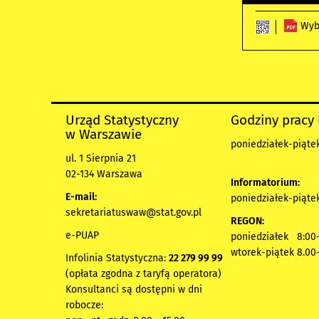
Wyb
Urząd Statystyczny
Godziny pracy
w Warszawie
poniedziałek-piątek
ul. 1 Sierpnia 21
02-134 Warszawa
Informatorium:
E-mail:
poniedziałek-piątek
sekretariatuswaw@stat.gov.pl
REGON:
e-PUAP
poniedziałek 8:00-
wtorek-piątek 8.00
Infolinia Statystyczna:
22 279 99 99
(opłata zgodna z taryfą operatora)
Konsultanci są dostępni w dni
robocze: