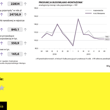
e:
nia