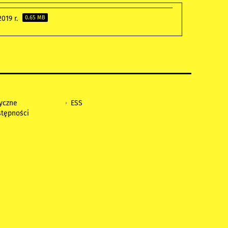
019 r.
0.65 MB
tyczne
ESS
stępności