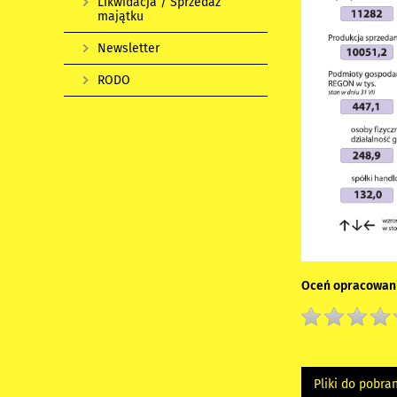
Likwidacja / Sprzedaż
majątku
Newsletter
RODO
Oceń opracowani
Pliki do pobra