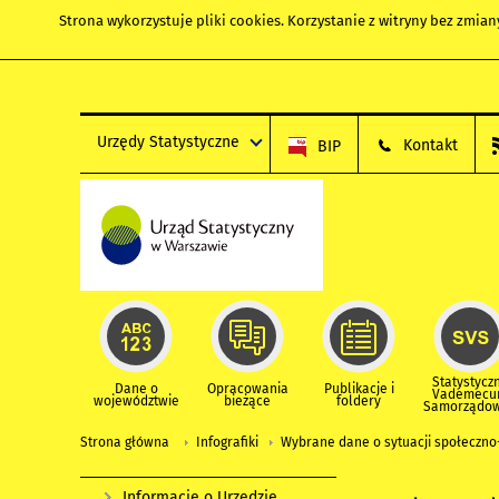
Strona wykorzystuje
pliki cookies
. Korzystanie z witryny bez zmi
Urzędy Statystyczne
Kontakt
BIP
Statystycz
Dane o
Opracowania
Publikacje i
Vademec
województwie
bieżące
foldery
Samorządo
Strona główna
Infografiki
Wybrane dane o sytuacji społeczno
Informacje o Urzędzie