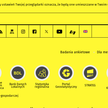
any ustawień Twojej przeglądarki oznacza, że będą one umieszczane w Twoi
Badania ankietowe
Dla m
ne
Bank Danych
Statystyka
Portal
um
STRATEG
Lokalnych
regionalna
Geostatystyczny
wca
K
-gospodarczej