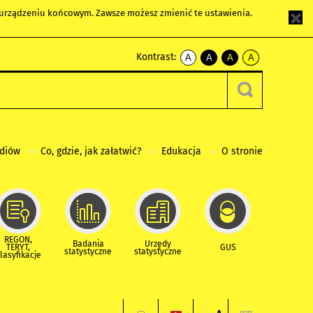
m urządzeniu końcowym. Zawsze możesz zmienić te ustawienia.
Kontrast:
A
A
A
A
kontrast
kontrast
kontrast
kontrast
domyślny
biały
żółty
czarny
tekst
tekst
tekst
na
na
na
czarnym
czarnym
żółtym
ediów
Co, gdzie, jak załatwić?
Edukacja
O stronie
REGON,
Badania
Urzędy
TERYT,
GUS
statystyczne
statystyczne
lasyfikacje