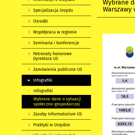
Wybrane da
Warszawy w
Specjalizacja Urzędu
Ośrodki
Współpraca w regionie
Seminaria i konferencje
Patronaty honorowe
Dyrektora US
Zamówienia publiczne US
Infografiki
Infografiki
Wybrane dane o sytuacji
społeczno-gospodarczej
Zasoby Informatorium US
Praktyki w Urzędzie