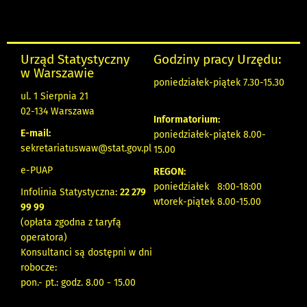
Urząd Statystyczny
Godziny pracy Urzędu:
w Warszawie
poniedziałek-piątek 7.30-15.30
ul. 1 Sierpnia 21
02-134 Warszawa
Informatorium:
E-mail:
poniedziałek-piątek 8.00-
sekretariatuswaw@stat.gov.pl
15.00
e-PUAP
REGON:
poniedziałek 8:00-18:00
Infolinia Statystyczna:
22 279
wtorek-piątek 8.00-15.00
99 99
(opłata zgodna z taryfą
operatora)
Konsultanci są dostępni w dni
robocze:
pon.- pt.: godz. 8.00 - 15.00