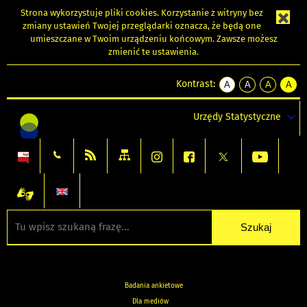
Strona wykorzystuje
pliki cookies
. Korzystanie z witryny bez
zmiany ustawień Twojej przeglądarki oznacza, że będą one
umieszczane w Twoim urządzeniu końcowym. Zawsze możesz
zmienić te ustawienia.
Kontrast:
A
A
A
A
kontrast
kontrast
kontrast
kontra
domyślny
biały
żółty
czarny
Urzędy Statystyczne
tekst
tekst
tekst
na
na
na
czarnym
czarnym
żółtym
Badania ankietowe
Dla mediów