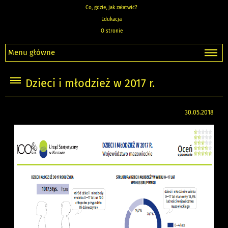
Co, gdzie, jak załatwić?
Edukacja
O stronie
Menu główne
Dzieci i młodzież w 2017 r.
30.05.2018