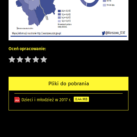
Oceń opracowanie:
Pliki do pobrania
Dzieci i młodzież w 2017 r.
0.44 MB