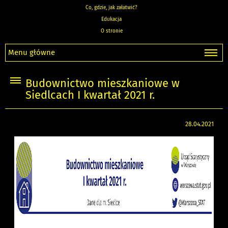
Co, gdzie, jak załatwić?
Edukacja
O stronie
Menu główne
Budownictwo mieszkaniowe w
Siedlcach I kwartał 2021 r.
28.04.2021