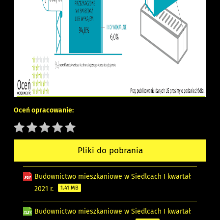
Oceń opracowanie:
Pliki do pobrania
Budownictwo mieszkaniowe w Siedlcach I kwartał
2021 r.
1.41 MB
Budownictwo mieszkaniowe w Siedlcach I kwartał