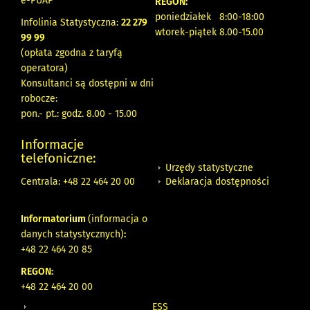
e-PUAP
REGON:
poniedziałek 8:00-18:00
Infolinia Statystyczna:
22 279
wtorek-piątek 8.00-15.00
99 99
(opłata zgodna z taryfą
operatora)
Konsultanci są dostępni w dni
robocze:
pon.- pt.: godz. 8.00 - 15.00
Informacje
telefoniczne:
Urzędy statystyczne
Deklaracja dostępności
Centrala: +48 22 464 20 00
Informatorium
(informacja o
danych statystycznych)
:
+48 22 464 20 85
REGON:
+48 22 464 20 00
ESS