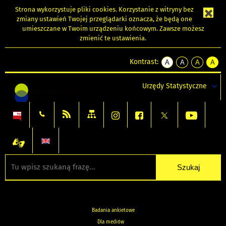
Strona wykorzystuje
pliki cookies
. Korzystanie z witryny bez
zmiany ustawień Twojej przeglądarki oznacza, że będą one
umieszczane w Twoim urządzeniu końcowym. Zawsze możesz
zmienić te ustawienia.
Kontrast:
A
A
A
A
kontrast
kontrast
kontrast
kontra
domyślny
biały
żółty
czarny
Urzędy Statystyczne
tekst
tekst
tekst
na
na
na
czarnym
czarnym
żółtym
Badania ankietowe
Dla mediów