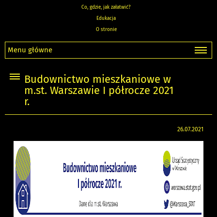
Co, gdzie, jak załatwić?
Edukacja
O stronie
Menu główne
Budownictwo mieszkaniowe w
m.st. Warszawie I półrocze 2021
r.
26.07.2021