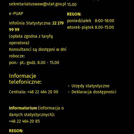
sekretariatuswaw@stat.gov.pl
15.00
e-PUAP
REGON:
poniedziałek 8:00-18:00
Infolinia Statystyczna:
22 279
wtorek-piątek 8.00-15.00
99 99
(opłata zgodna z taryfą
operatora)
Konsultanci są dostępni w dni
robocze:
pon.- pt.: godz. 8.00 - 15.00
Informacje
telefoniczne:
Urzędy statystyczne
Deklaracja dostępności
Centrala: +48 22 464 20 00
Informatorium
(informacja o
danych statystycznych)
:
+48 22 464 20 85
REGON: