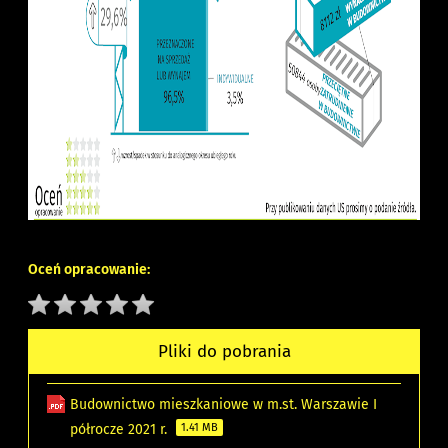
Oceń opracowanie:
Pliki do pobrania
Budownictwo mieszkaniowe w m.st. Warszawie I
półrocze 2021 r.
1.41 MB