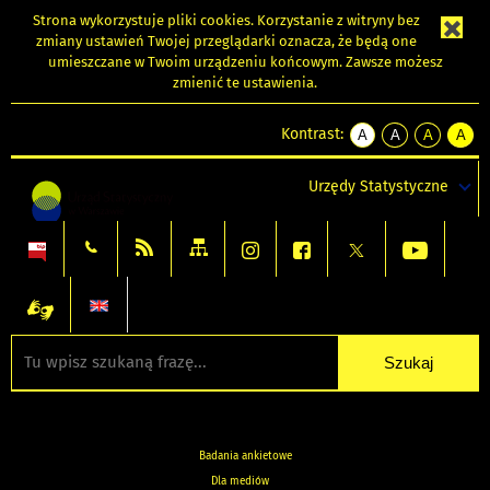
Strona wykorzystuje
pliki cookies
. Korzystanie z witryny bez
zmiany ustawień Twojej przeglądarki oznacza, że będą one
umieszczane w Twoim urządzeniu końcowym. Zawsze możesz
zmienić te ustawienia.
Kontrast:
A
A
A
A
kontrast
kontrast
kontrast
kontra
domyślny
biały
żółty
czarny
Urzędy Statystyczne
tekst
tekst
tekst
na
na
na
czarnym
czarnym
żółtym
Badania ankietowe
Dla mediów