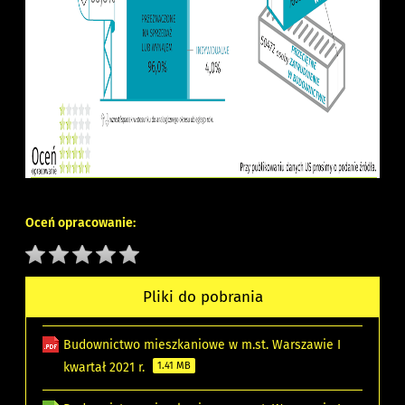
Oceń opracowanie:
Pliki do pobrania
Budownictwo mieszkaniowe w m.st. Warszawie I
kwartał 2021 r.
1.41 MB