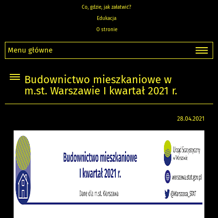
Co, gdzie, jak załatwić?
Edukacja
O stronie
Menu główne
Budownictwo mieszkaniowe w
m.st. Warszawie I kwartał 2021 r.
28.04.2021