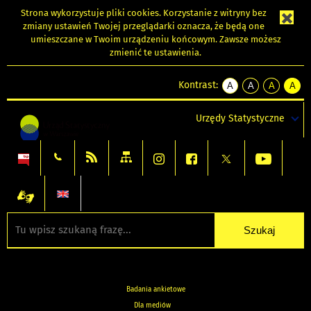
Strona wykorzystuje
pliki cookies
. Korzystanie z witryny bez
zmiany ustawień Twojej przeglądarki oznacza, że będą one
umieszczane w Twoim urządzeniu końcowym. Zawsze możesz
zmienić te ustawienia.
Kontrast:
A
A
A
A
kontrast
kontrast
kontrast
kontra
domyślny
biały
żółty
czarny
Urzędy Statystyczne
tekst
tekst
tekst
na
na
na
czarnym
czarnym
żółtym
Badania ankietowe
Dla mediów