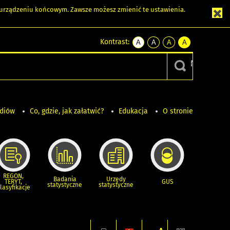
m urządzeniu końcowym. Zawsze możesz zmienić te ustawienia.
Kontrast:
A
A
A
A
kontrast
kontrast
kontrast
kontrast
domyślny
biały
żółty
czarny
tekst
tekst
tekst
na
na
na
czarnym
czarnym
żółtym
ediów
Co, gdzie, jak załatwić?
Edukacja
O stronie
REGON,
Badania
Urzędy
TERYT,
GUS
statystyczne
statystyczne
lasyfikacje