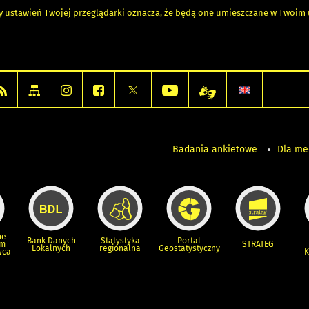
any ustawień Twojej przeglądarki oznacza, że będą one umieszczane w Twoi
Badania ankietowe
Dla m
ne
Bank Danych
Statystyka
Portal
um
STRATEG
Lokalnych
regionalna
Geostatystyczny
wca
K