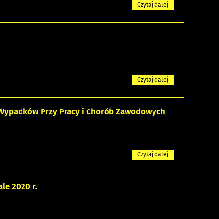
Czytaj dalej
Czytaj dalej
r Wypadków Przy Pracy i Chorób Zawodowych
Czytaj dalej
le 2020 r.