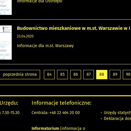
Informacje dla Ostrołęki
Budownictwo mieszkaniowe w m.st. Warszawie w I 
23.04.2020
Informacje dla m.st. Warszawy
poprzednia strona
84
85
86
87
88
89
90
 Urzędu:
Informacje telefoniczne:
Urzędy statys
 7.30-15.30
Centrala: +48 22 464 20 00
Deklaracja do
Informatorium
(informacja o