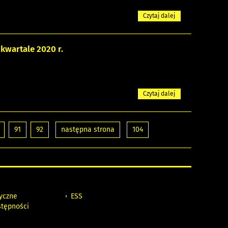
Czytaj dalej
kwartale 2020 r.
Czytaj dalej
91
92
następna strona
104
tyczne
ESS
stępności