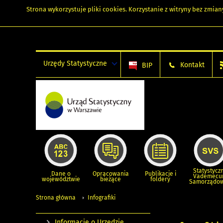
Strona wykorzystuje
pliki cookies
. Korzystanie z witryny bez zmi
Urzędy Statystyczne
Kontakt
BIP
Statystycz
Dane o
Opracowania
Publikacje i
Vademec
województwie
bieżące
foldery
Samorządo
Strona główna
Infografiki
Informacje o Urzędzie