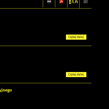
A
A
A
Czytaj dalej
Czytaj dalej
yjnego