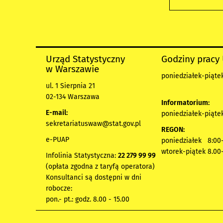
Urząd Statystyczny
Godziny pracy
w Warszawie
poniedziałek-piątek
ul. 1 Sierpnia 21
02-134 Warszawa
Informatorium:
E-mail:
poniedziałek-piątek
sekretariatuswaw@stat.gov.pl
REGON:
e-PUAP
poniedziałek 8:00-
wtorek-piątek 8.00
Infolinia Statystyczna:
22 279 99 99
(opłata zgodna z taryfą operatora)
Konsultanci są dostępni w dni
robocze:
pon.- pt.: godz. 8.00 - 15.00