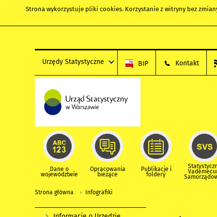
Strona wykorzystuje
pliki cookies
. Korzystanie z witryny bez zmi
Urzędy Statystyczne
Kontakt
BIP
Statystycz
Dane o
Opracowania
Publikacje i
Vademec
województwie
bieżące
foldery
Samorządo
Strona główna
Infografiki
Informacje o Urzędzie