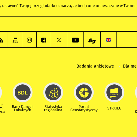
any ustawień Twojej przeglądarki oznacza, że będą one umieszczane w Twoi
Badania ankietowe
Dla m
ne
Bank Danych
Statystyka
Portal
um
STRATEG
Lokalnych
regionalna
Geostatystyczny
wca
K