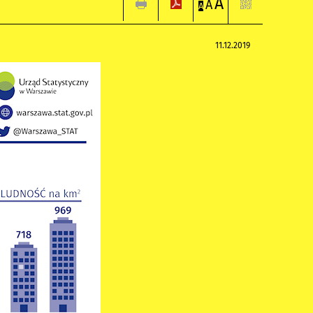
A
A
A
11.12.2019