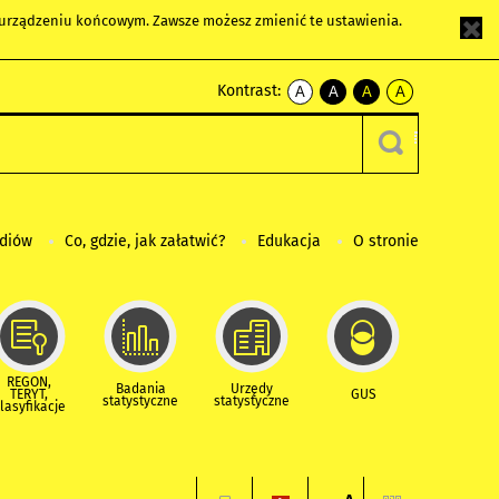
m urządzeniu końcowym. Zawsze możesz zmienić te ustawienia.
Kontrast:
A
A
A
A
kontrast
kontrast
kontrast
kontrast
domyślny
biały
żółty
czarny
tekst
tekst
tekst
na
na
na
czarnym
czarnym
żółtym
ediów
Co, gdzie, jak załatwić?
Edukacja
O stronie
REGON,
Badania
Urzędy
TERYT,
GUS
statystyczne
statystyczne
lasyfikacje