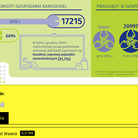
e:
nia
lat Wawra
0.21 MB