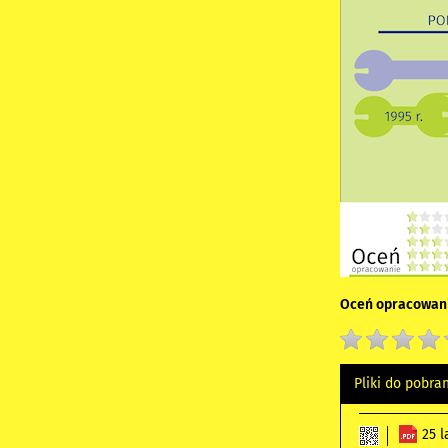
Oceń opracowani
Pliki do pobra
25 