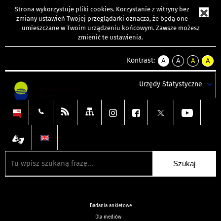
Strona wykorzystuje
pliki cookies
. Korzystanie z witryny bez
zmiany ustawień Twojej przeglądarki oznacza, że będą one
umieszczane w Twoim urządzeniu końcowym. Zawsze możesz
zmienić te ustawienia.
Kontrast:
A
A
A
A
kontrast
kontrast
kontrast
kontra
domyślny
biały
żółty
czarny
Urzędy Statystyczne
tekst
tekst
tekst
na
na
na
czarnym
czarnym
żółtym
Badania ankietowe
Dla mediów