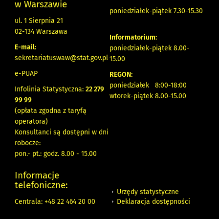
w Warszawie
poniedziałek-piątek 7.30-15.30
ul. 1 Sierpnia 21
02-134 Warszawa
Informatorium:
E-mail:
poniedziałek-piątek 8.00-
sekretariatuswaw@stat.gov.pl
15.00
e-PUAP
REGON:
poniedziałek 8:00-18:00
Infolinia Statystyczna:
22 279
wtorek-piątek 8.00-15.00
99 99
(opłata zgodna z taryfą
operatora)
Konsultanci są dostępni w dni
robocze:
pon.- pt.: godz. 8.00 - 15.00
Informacje
telefoniczne:
Urzędy statystyczne
Deklaracja dostępności
Centrala: +48 22 464 20 00