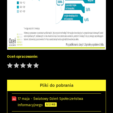
Oceń opracowanie:
Pliki do pobrania
17 maja - Światowy Dzień Społeczeństwa
Informacyjnego
8.12 MB