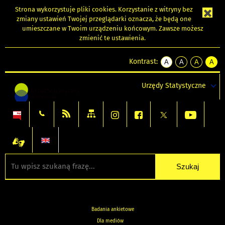
Strona wykorzystuje
pliki cookies
. Korzystanie z witryny bez
zmiany ustawień Twojej przeglądarki oznacza, że będą one
umieszczane w Twoim urządzeniu końcowym. Zawsze możesz
zmienić te ustawienia.
Kontrast:
A
A
A
A
kontrast
kontrast
kontrast
kontra
domyślny
biały
żółty
czarny
Urzędy Statystyczne
tekst
tekst
tekst
na
na
na
czarnym
czarnym
żółtym
Badania ankietowe
Dla mediów