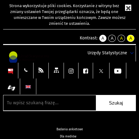
Strona wykorzystuje
pliki cookies
. Korzystanie z witryny bez
zmiany ustawień Twojej przeglądarki oznacza, że będą one
umieszczane w Twoim urządzeniu końcowym. Zawsze możesz
zmienić te ustawienia.
Kontrast:
A
A
A
A
kontrast
kontrast
kontrast
kontra
domyślny
biały
żółty
czarny
Urzędy Statystyczne
tekst
tekst
tekst
na
na
na
czarnym
czarnym
żółtym
Badania ankietowe
Dla mediów