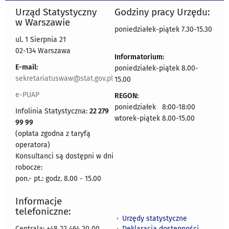
Urząd Statystyczny
Godziny pracy Urzędu:
w Warszawie
poniedziałek-piątek 7.30-15.30
ul. 1 Sierpnia 21
02-134 Warszawa
Informatorium:
E-mail:
poniedziałek-piątek 8.00-
sekretariatuswaw@stat.gov.pl
15.00
e-PUAP
REGON:
poniedziałek 8:00-18:00
Infolinia Statystyczna:
22 279
wtorek-piątek 8.00-15.00
99 99
(opłata zgodna z taryfą
operatora)
Konsultanci są dostępni w dni
robocze:
pon.- pt.: godz. 8.00 - 15.00
Informacje
telefoniczne:
Urzędy statystyczne
Deklaracja dostępności
Centrala: +48 22 464 20 00