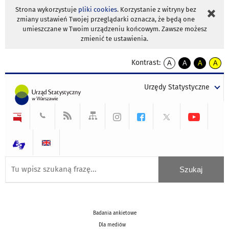
Strona wykorzystuje
pliki cookies
. Korzystanie z witryny bez
zmiany ustawień Twojej przeglądarki oznacza, że będą one
umieszczane w Twoim urządzeniu końcowym. Zawsze możesz
zmienić te ustawienia.
Kontrast:
A
A
A
A
kontrast
kontrast
kontrast
kontra
domyślny
biały
żółty
czarny
Urzędy Statystyczne
tekst
tekst
tekst
na
na
na
czarnym
czarnym
żółtym
Badania ankietowe
Dla mediów