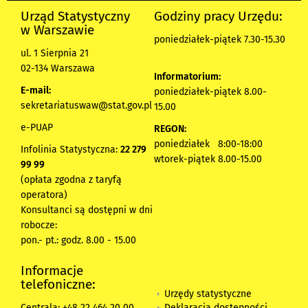
Urząd Statystyczny
Godziny pracy Urzędu:
w Warszawie
poniedziałek-piątek 7.30-15.30
ul. 1 Sierpnia 21
02-134 Warszawa
Informatorium:
E-mail:
poniedziałek-piątek 8.00-
sekretariatuswaw@stat.gov.pl
15.00
e-PUAP
REGON:
poniedziałek 8:00-18:00
Infolinia Statystyczna:
22 279
wtorek-piątek 8.00-15.00
99 99
(opłata zgodna z taryfą
operatora)
Konsultanci są dostępni w dni
robocze:
pon.- pt.: godz. 8.00 - 15.00
Informacje
telefoniczne:
Urzędy statystyczne
Deklaracja dostępności
Centrala: +48 22 464 20 00