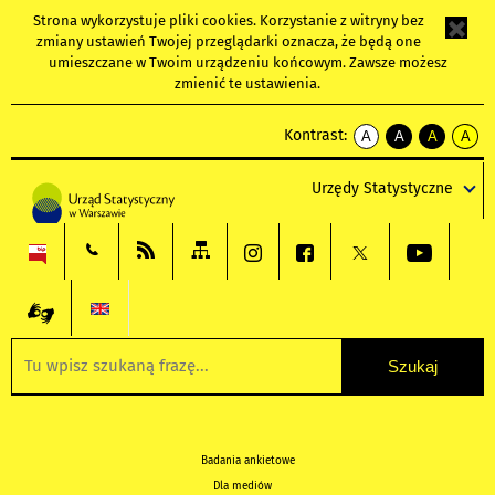
Strona wykorzystuje
pliki cookies
. Korzystanie z witryny bez
zmiany ustawień Twojej przeglądarki oznacza, że będą one
umieszczane w Twoim urządzeniu końcowym. Zawsze możesz
zmienić te ustawienia.
Kontrast:
A
A
A
A
kontrast
kontrast
kontrast
kontra
domyślny
biały
żółty
czarny
Urzędy Statystyczne
tekst
tekst
tekst
na
na
na
czarnym
czarnym
żółtym
Badania ankietowe
Dla mediów