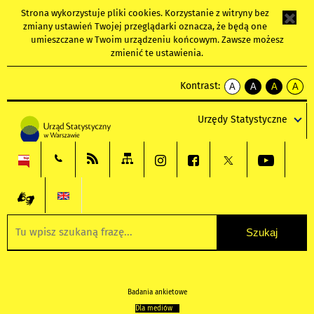
Strona wykorzystuje
pliki cookies
. Korzystanie z witryny bez
zmiany ustawień Twojej przeglądarki oznacza, że będą one
umieszczane w Twoim urządzeniu końcowym. Zawsze możesz
zmienić te ustawienia.
Kontrast:
A
A
A
A
kontrast
kontrast
kontrast
kontra
domyślny
biały
żółty
czarny
Urzędy Statystyczne
tekst
tekst
tekst
na
na
na
czarnym
czarnym
żółtym
Badania ankietowe
Dla mediów