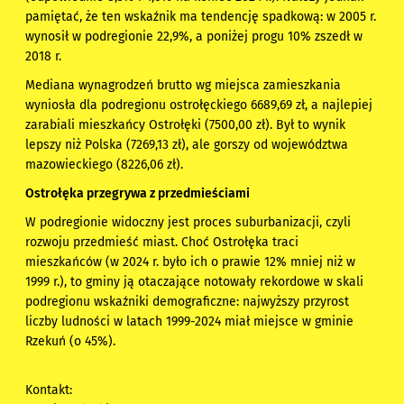
pamiętać, że ten wskaźnik ma tendencję spadkową: w 2005 r.
wynosił w podregionie 22,9%, a poniżej progu 10% zszedł w
2018 r.
Mediana wynagrodzeń brutto wg miejsca zamieszkania
wyniosła dla podregionu ostrołęckiego 6689,69 zł, a najlepiej
zarabiali mieszkańcy Ostrołęki (7500,00 zł). Był to wynik
lepszy niż Polska (7269,13 zł), ale gorszy od województwa
mazowieckiego (8226,06 zł).
Ostrołęka przegrywa z przedmieściami
W podregionie widoczny jest proces suburbanizacji, czyli
rozwoju przedmieść miast. Choć Ostrołęka traci
mieszkańców (w 2024 r. było ich o prawie 12% mniej niż w
1999 r.), to gminy ją otaczające notowały rekordowe w skali
podregionu wskaźniki demograficzne: najwyższy przyrost
liczby ludności w latach 1999-2024 miał miejsce w gminie
Rzekuń (o 45%).
Kontakt: