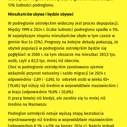
13% ludności podregionu.
Mieszkańców ubywa i będzie ubywać
W podregionie ostrołęckim widoczny jest proces depopulacji.
Między 1999 a 2024 r. liczba ludności podregionu spadła o 5%.
W największym stopniu mieszkańców ubyło w tym czasie w
gminie Nur (o 33%). Prognozy na kolejne dekady pokazują, że
ubytek populacji w podregionie ostrołęckim będzie się
pogłębiać: w 2060 r. na tym obszarze ma mieszkać 283,5 tys.
osób, czyli o 82,5 tys. mniej niż obecnie.
Choć w podregionie ostrołęckim zanotowano ujemne
wskaźniki przyrost naturalny i saldo migracji (w 2024 r.
odpowiednio -2,89 i -3,06), to odsetek osób w wieku 65+
(19,4%) był niższy niż średnio w województwie mazowieckim i
w kraju (odpowiednio 19,6% i 20,6%).
O pracę łatwiej niż kiedyś, ale zarabia się tu mniej niż
średnio na Mazowszu
Podregion ostrołęcki notuje wyższą stopą bezrobocia
rejestrowanego niż średnio w województwie mazowieckim
(odpowiednio 8,3% i 4,0% na koniec 2024 r.). Należy jednak