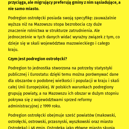
przyciąga, ale migrujący preferują gminy z nim sąsiadujące, a
nie samo miasto.
Podregion ostrołęcki posiada swoją specyfikę: zauważalnie
wyższa niż na Mazowszu stopa bezrobocia czy duże
znaczenie rolnictwa w strukturze zatrudnienia. Ale
jednocześnie w tych danych widać wyraźny związek z tym, co
dzieje się w skali województwa mazowieckiego i całego
kraju.
Czym jest podregion ostrołęcki?
Podregion to jednostka stworzona na potrzeby statystyki
publicznej i Eurostatu: dzięki temu można porównywać dane
dla obszarów o podobnej wielkości i populacji w kraju i skali
całej Unii Europejskiej. W polskich warunkach podregiony
grupują powiaty, a na Mazowszu ich obszar w dużym stopniu
pokrywa się z województwami sprzed reformy
administracyjnej z 1999 roku.
Podregion ostrołęcki obejmuje sześć powiatów (makowski,
ostrołęcki, ostrowski, przasnyski, wyszkowski oraz miasto
Ostrołęka) i 46 gmin. Ostrołęka jako główne miasto skupia