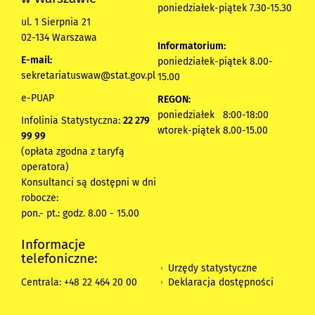
poniedziałek-piątek 7.30-15.30
ul. 1 Sierpnia 21
02-134 Warszawa
Informatorium:
E-mail:
poniedziałek-piątek 8.00-
sekretariatuswaw@stat.gov.pl
15.00
e-PUAP
REGON:
poniedziałek 8:00-18:00
Infolinia Statystyczna:
22 279
wtorek-piątek 8.00-15.00
99 99
(opłata zgodna z taryfą
operatora)
Konsultanci są dostępni w dni
robocze:
pon.- pt.: godz. 8.00 - 15.00
Informacje
telefoniczne:
Urzędy statystyczne
Deklaracja dostępności
Centrala: +48 22 464 20 00