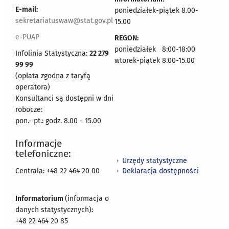
E-mail:
poniedziałek-piątek 8.00-
sekretariatuswaw@stat.gov.pl
15.00
e-PUAP
REGON:
poniedziałek 8:00-18:00
Infolinia Statystyczna:
22 279
wtorek-piątek 8.00-15.00
99 99
(opłata zgodna z taryfą
operatora)
Konsultanci są dostępni w dni
robocze:
pon.- pt.: godz. 8.00 - 15.00
Informacje
telefoniczne:
Urzędy statystyczne
Deklaracja dostępności
Centrala: +48 22 464 20 00
Informatorium
(informacja o
danych statystycznych)
:
+48 22 464 20 85