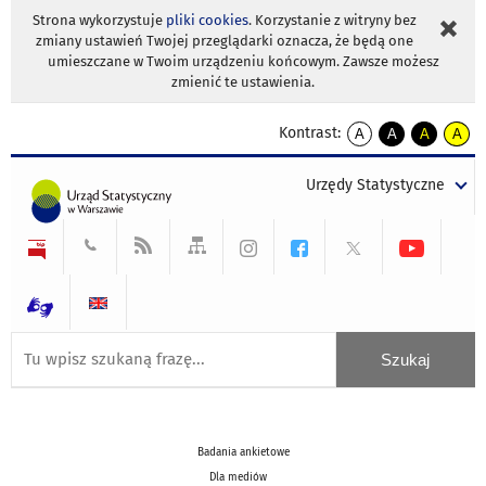
Strona wykorzystuje
pliki cookies
. Korzystanie z witryny bez
zmiany ustawień Twojej przeglądarki oznacza, że będą one
umieszczane w Twoim urządzeniu końcowym. Zawsze możesz
zmienić te ustawienia.
Kontrast:
A
A
A
A
kontrast
kontrast
kontrast
kontra
domyślny
biały
żółty
czarny
Urzędy Statystyczne
tekst
tekst
tekst
na
na
na
czarnym
czarnym
żółtym
Badania ankietowe
Dla mediów