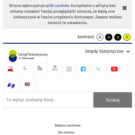
Strona wykorzystuje
pliki cookies
. Korzystanie z witryny bez
zmiany ustawień Twojej przeglądarki oznacza, że będą one
umieszczane w Twoim urządzeniu końcowym. Zawsze możesz
zmienić te ustawienia.
Kontrast:
A
A
A
A
kontrast
kontrast
kontrast
kontra
domyślny
biały
żółty
czarny
Urzędy Statystyczne
tekst
tekst
tekst
na
na
na
czarnym
czarnym
żółtym
Badania ankietowe
Dla mediów