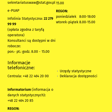
sekretariatuswaw@stat.gov.pl
15.00
e-PUAP
REGON:
poniedziałek 8:00-18:00
Infolinia Statystyczna:
22 279
wtorek-piątek 8.00-15.00
99 99
(opłata zgodna z taryfą
operatora)
Konsultanci są dostępni w dni
robocze:
pon.- pt.: godz. 8.00 - 15.00
Informacje
telefoniczne:
Urzędy statystyczne
Deklaracja dostępności
Centrala: +48 22 464 20 00
Informatorium
(informacja o
danych statystycznych)
:
+48 22 464 20 85
REGON: