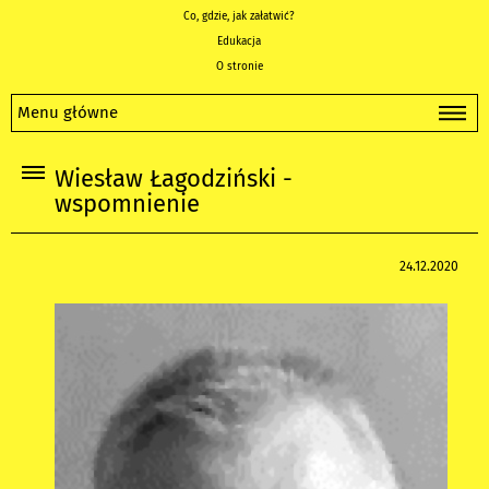
Co, gdzie, jak załatwić?
Edukacja
O stronie
Menu główne
Wiesław Łagodziński -
wspomnienie
24.12.2020