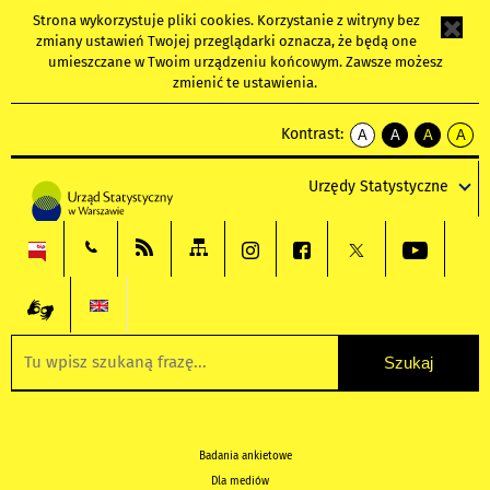
Strona wykorzystuje
pliki cookies
. Korzystanie z witryny bez
zmiany ustawień Twojej przeglądarki oznacza, że będą one
umieszczane w Twoim urządzeniu końcowym. Zawsze możesz
zmienić te ustawienia.
Kontrast:
A
A
A
A
kontrast
kontrast
kontrast
kontra
domyślny
biały
żółty
czarny
Urzędy Statystyczne
tekst
tekst
tekst
na
na
na
czarnym
czarnym
żółtym
Badania ankietowe
Dla mediów