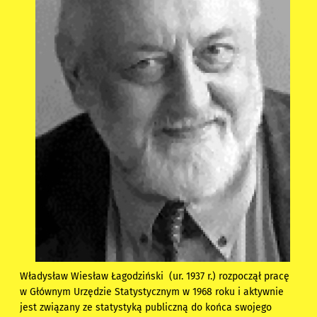
Władysław Wiesław Łagodziński (ur. 1937 r.) rozpoczął pracę
w Głównym Urzędzie Statystycznym w 1968 roku i aktywnie
jest związany ze statystyką publiczną do końca swojego