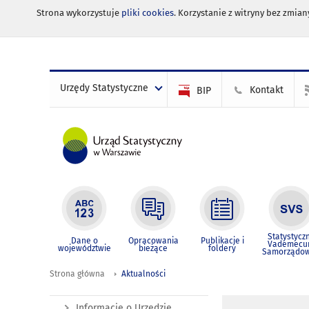
Strona wykorzystuje
pliki cookies
. Korzystanie z witryny bez zmi
Urzędy Statystyczne
Kontakt
BIP
Statystycz
Dane o
Opracowania
Publikacje i
Vademec
województwie
bieżące
foldery
Samorządo
Strona główna
Aktualności
Informacje o Urzędzie