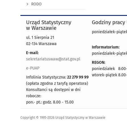
RODO
Urząd Statystyczny
Godziny pracy
w Warszawie
poniedziałek-piątek
ul. 1 Sierpnia 21
02-134 Warszawa
Informatorium:
E-mail:
poniedziałek-piątek
sekretariatuswaw@stat.gov.pl
REGON:
e-PUAP
poniedziałek 8:00-
wtorek-piątek 8.00
Infolinia Statystyczna:
22 279 99 99
(opłata zgodna z taryfą operatora)
Konsultanci są dostępni w dni
robocze:
pon.- pt.: godz. 8.00 - 15.00
Copyright © 1995-2026 Urząd Statystyczny w Warszawie