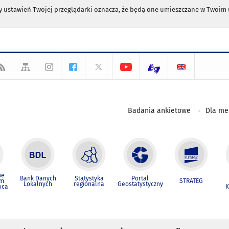
any ustawień Twojej przeglądarki oznacza, że będą one umieszczane w Twoi
Badania ankietowe
Dla m
ne
Bank Danych
Statystyka
Portal
um
STRATEG
Lokalnych
regionalna
Geostatystyczny
wca
K