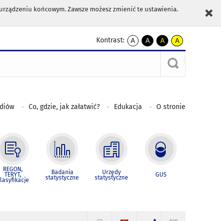
m urządzeniu końcowym. Zawsze możesz zmienić te ustawienia.
Kontrast:
A
A
A
A
kontrast
kontrast
kontrast
kontrast
domyślny
biały
żółty
czarny
tekst
tekst
tekst
na
na
na
czarnym
czarnym
żółtym
ediów
Co, gdzie, jak załatwić?
Edukacja
O stronie
REGON,
Badania
Urzędy
TERYT,
GUS
statystyczne
statystyczne
lasyfikacje