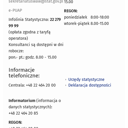
sekretariatuswaw@stat.gov.pl
15.00
e-PUAP
REGON:
poniedziałek 8:00-18:00
Infolinia Statystyczna:
22 279
wtorek-piątek 8.00-15.00
99 99
(opłata zgodna z taryfą
operatora)
Konsultanci są dostępni w dni
robocze:
pon.- pt.: godz. 8.00 - 15.00
Informacje
telefoniczne:
Urzędy statystyczne
Deklaracja dostępności
Centrala: +48 22 464 20 00
Informatorium
(informacja o
danych statystycznych)
:
+48 22 464 20 85
REGON: