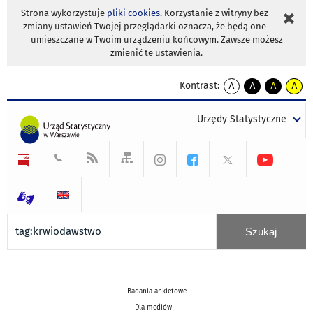
Strona wykorzystuje
pliki cookies
. Korzystanie z witryny bez
zmiany ustawień Twojej przeglądarki oznacza, że będą one
umieszczane w Twoim urządzeniu końcowym. Zawsze możesz
zmienić te ustawienia.
Kontrast:
A
A
A
A
kontrast
kontrast
kontrast
kontra
domyślny
biały
żółty
czarny
Urzędy Statystyczne
tekst
tekst
tekst
na
na
na
czarnym
czarnym
żółtym
Badania ankietowe
Dla mediów