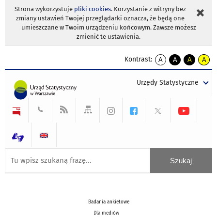
Strona wykorzystuje
pliki cookies
. Korzystanie z witryny bez
zmiany ustawień Twojej przeglądarki oznacza, że będą one
umieszczane w Twoim urządzeniu końcowym. Zawsze możesz
zmienić te ustawienia.
Kontrast:
A
A
A
A
kontrast
kontrast
kontrast
kontra
domyślny
biały
żółty
czarny
Urzędy Statystyczne
tekst
tekst
tekst
na
na
na
czarnym
czarnym
żółtym
Badania ankietowe
Dla mediów