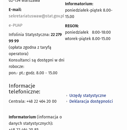
02-134 Warszawa
Informatorium:
E-mail:
poniedziałek-piątek 8.00-
sekretariatuswaw@stat.gov.pl
15.00
e-PUAP
REGON:
poniedziałek 8:00-18:00
Infolinia Statystyczna:
22 279
wtorek-piątek 8.00-15.00
99 99
(opłata zgodna z taryfą
operatora)
Konsultanci są dostępni w dni
robocze:
pon.- pt.: godz. 8.00 - 15.00
Informacje
telefoniczne:
Urzędy statystyczne
Deklaracja dostępności
Centrala: +48 22 464 20 00
Informatorium
(informacja o
danych statystycznych)
:
+48 22 464 20 85