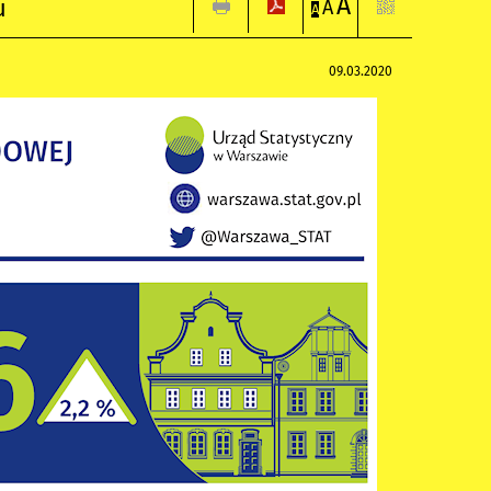
A
u
A
A
09.03.2020