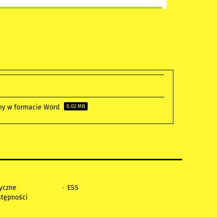
wny w formacie Word
0.02 MB
tyczne
ESS
stępności