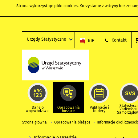
Strona wykorzystuje
pliki cookies
. Korzystanie z witryny bez zmi
Urzędy Statystyczne
Kontakt
BIP
Statystycz
Dane o
Opracowania
Publikacje i
Vademec
województwie
bieżące
foldery
Samorządo
Strona główna
Opracowania bieżące
Informacje okolicznośc
Informacje o Urzędzie