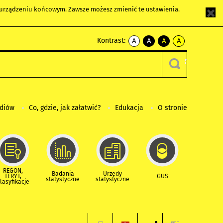
m urządzeniu końcowym. Zawsze możesz zmienić te ustawienia.
Kontrast:
A
A
A
A
kontrast
kontrast
kontrast
kontrast
domyślny
biały
żółty
czarny
tekst
tekst
tekst
na
na
na
czarnym
czarnym
żółtym
ediów
Co, gdzie, jak załatwić?
Edukacja
O stronie
REGON,
Badania
Urzędy
TERYT,
GUS
statystyczne
statystyczne
lasyfikacje