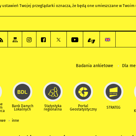
any ustawień Twojej przeglądarki oznacza, że będą one umieszczane w Twoi
Badania ankietowe
Dla m
ne
Bank Danych
Statystyka
Portal
um
STRATEG
Lokalnych
regionalna
Geostatystyczny
wca
K
iowe
inne