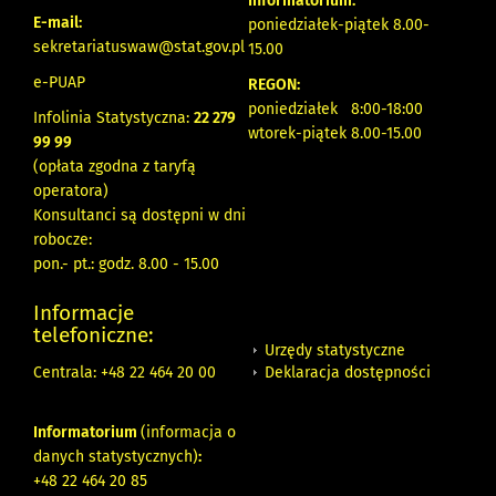
Informatorium:
E-mail:
poniedziałek-piątek 8.00-
sekretariatuswaw@stat.gov.pl
15.00
e-PUAP
REGON:
poniedziałek 8:00-18:00
Infolinia Statystyczna:
22 279
wtorek-piątek 8.00-15.00
99 99
(opłata zgodna z taryfą
operatora)
Konsultanci są dostępni w dni
robocze:
pon.- pt.: godz. 8.00 - 15.00
Informacje
telefoniczne:
Urzędy statystyczne
Deklaracja dostępności
Centrala: +48 22 464 20 00
Informatorium
(informacja o
danych statystycznych)
:
+48 22 464 20 85