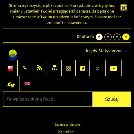
Strona wykorzystuje
pliki cookies
. Korzystanie z witryny bez
zmiany ustawień Twojej przeglądarki oznacza, że będą one
umieszczane w Twoim urządzeniu końcowym. Zawsze możesz
zmienić te ustawienia.
Kontrast:
A
A
A
A
kontrast
kontrast
kontrast
kontra
domyślny
biały
żółty
czarny
Urzędy Statystyczne
tekst
tekst
tekst
na
na
na
czarnym
czarnym
żółtym
Badania ankietowe
Dla mediów