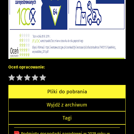
Oceń opracowanie:
Pliki do pobrania
Wyjdź z archiwum
Tagi
Podmioty gospodarki narodowej w 2019 roku w