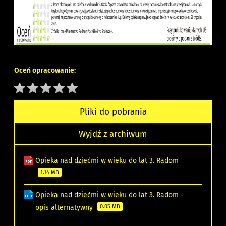
Oceń opracowanie:
Pliki do pobrania
Wyjdź z archiwum
Opieka nad dziećmi w wieku do lat 3. Radom
1.14 MB
Opieka nad dziećmi w wieku do lat 3. Radom -
opis alternatywny
0.05 MB