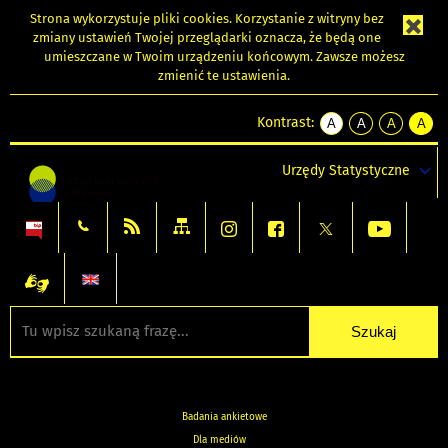
Strona wykorzystuje
pliki cookies
. Korzystanie z witryny bez
zmiany ustawień Twojej przeglądarki oznacza, że będą one
umieszczane w Twoim urządzeniu końcowym. Zawsze możesz
zmienić te ustawienia.
Kontrast:
A
A
A
A
kontrast
kontrast
kontrast
kontra
domyślny
biały
żółty
czarny
Urzędy Statystyczne
tekst
tekst
tekst
na
na
na
czarnym
czarnym
żółtym
Badania ankietowe
Dla mediów