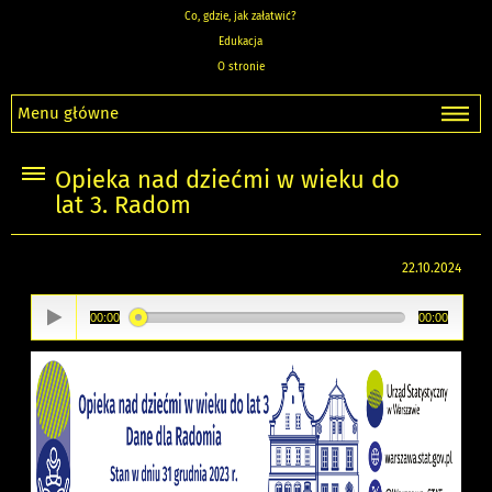
Co, gdzie, jak załatwić?
Edukacja
O stronie
Menu główne
Opieka nad dziećmi w wieku do
lat 3. Radom
22.10.2024
00:00
00:00