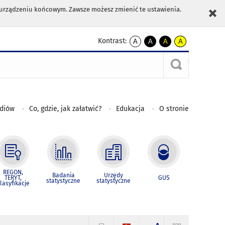
m urządzeniu końcowym. Zawsze możesz zmienić te ustawienia.
Kontrast:
A
A
A
A
kontrast
kontrast
kontrast
kontrast
domyślny
biały
żółty
czarny
tekst
tekst
tekst
na
na
na
czarnym
czarnym
żółtym
ediów
Co, gdzie, jak załatwić?
Edukacja
O stronie
REGON,
Badania
Urzędy
TERYT,
GUS
statystyczne
statystyczne
lasyfikacje