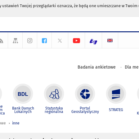
any ustawień Twojej przeglądarki oznacza, że będą one umieszczane w Twoi
Badania ankietowe
Dla m
ne
Bank Danych
Statystyka
Portal
um
STRATEG
Lokalnych
regionalna
Geostatystyczny
wca
K
iowe
inne