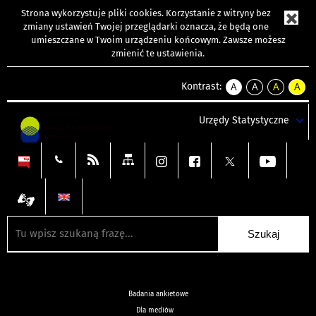
Strona wykorzystuje
pliki cookies
. Korzystanie z witryny bez
zmiany ustawień Twojej przeglądarki oznacza, że będą one
umieszczane w Twoim urządzeniu końcowym. Zawsze możesz
zmienić te ustawienia.
Kontrast:
A
A
A
A
kontrast
kontrast
kontrast
kontra
domyślny
biały
żółty
czarny
Urzędy Statystyczne
tekst
tekst
tekst
na
na
na
czarnym
czarnym
żółtym
Badania ankietowe
Dla mediów