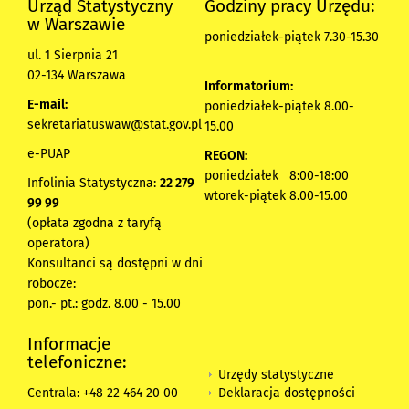
Urząd Statystyczny
Godziny pracy Urzędu:
w Warszawie
poniedziałek-piątek 7.30-15.30
ul. 1 Sierpnia 21
02-134 Warszawa
Informatorium:
E-mail:
poniedziałek-piątek 8.00-
sekretariatuswaw@stat.gov.pl
15.00
e-PUAP
REGON:
poniedziałek 8:00-18:00
Infolinia Statystyczna:
22 279
wtorek-piątek 8.00-15.00
99 99
(opłata zgodna z taryfą
operatora)
Konsultanci są dostępni w dni
robocze:
pon.- pt.: godz. 8.00 - 15.00
Informacje
telefoniczne:
Urzędy statystyczne
Deklaracja dostępności
Centrala: +48 22 464 20 00