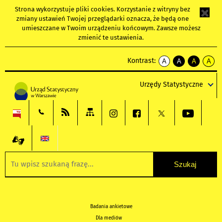
Strona wykorzystuje
pliki cookies
. Korzystanie z witryny bez
zmiany ustawień Twojej przeglądarki oznacza, że będą one
umieszczane w Twoim urządzeniu końcowym. Zawsze możesz
zmienić te ustawienia.
Kontrast:
A
A
A
A
kontrast
kontrast
kontrast
kontra
domyślny
biały
żółty
czarny
Urzędy Statystyczne
tekst
tekst
tekst
na
na
na
czarnym
czarnym
żółtym
Badania ankietowe
Dla mediów