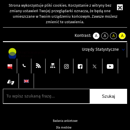
Strona wykorzystuje
pliki cookies
. Korzystanie z witryny bez
zmiany ustawień Twojej przeglądarki oznacza, że będą one
umieszczane w Twoim urządzeniu końcowym. Zawsze możesz
zmienić te ustawienia.
Kontrast:
A
A
A
A
kontrast
kontrast
kontrast
kontra
domyślny
biały
żółty
czarny
Urzędy Statystyczne
tekst
tekst
tekst
na
na
na
czarnym
czarnym
żółtym
Badania ankietowe
Dla mediów