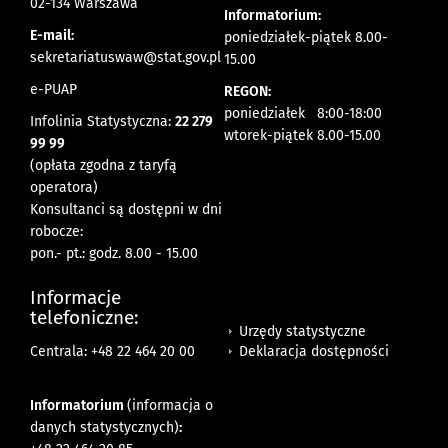
02-134 Warszawa
Informatorium:
E-mail:
poniedziałek-piątek 8.00-
sekretariatuswaw@stat.gov.pl
15.00
e-PUAP
REGON:
poniedziałek 8:00-18:00
Infolinia Statystyczna:
22 279
wtorek-piątek 8.00-15.00
99 99
(opłata zgodna z taryfą
operatora)
Konsultanci są dostępni w dni
robocze:
pon.- pt.: godz. 8.00 - 15.00
Informacje
telefoniczne:
Urzędy statystyczne
Deklaracja dostępności
Centrala: +48 22 464 20 00
Informatorium
(informacja o
danych statystycznych)
: