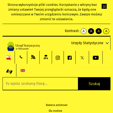
Strona wykorzystuje
pliki cookies
. Korzystanie z witryny bez
zmiany ustawień Twojej przeglądarki oznacza, że będą one
umieszczane w Twoim urządzeniu końcowym. Zawsze możesz
zmienić te ustawienia.
Kontrast:
A
A
A
A
kontrast
kontrast
kontrast
kontra
domyślny
biały
żółty
czarny
Urzędy Statystyczne
tekst
tekst
tekst
na
na
na
czarnym
czarnym
żółtym
Badania ankietowe
Dla mediów